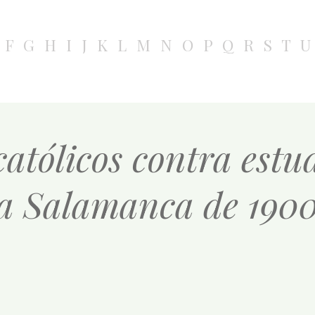
F
G
H
I
J
K
L
M
N
O
P
Q
R
S
T
U
católicos contra estu
 la Salamanca de 190