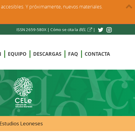
s accesibles. Y próximamente, nuevos materiales.
ISSN 2659-580X |
Cómo se cita la
BEL
|
N
EQUIPO
DESCARGAS
FAQ
CONTACTA
e Estudios Leoneses