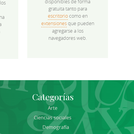
disponibles de forma
los
gratuita tanto para
e
escritorio
como en
na
extensiones
que pueden
a
agregarse a los
a
navegadores web.
Categorías
Arte
Ciencias sociales
Demografía