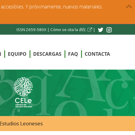
s accesibles. Y próximamente, nuevos materiales.
ISSN 2659-580X |
Cómo se cita la
BEL
|
N
EQUIPO
DESCARGAS
FAQ
CONTACTA
e Estudios Leoneses