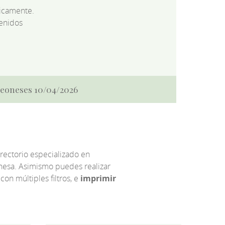
dicamente.
enidos
 Leoneses 10/04/2026
irectorio especializado en
eonesa. Asimismo puedes realizar
 con múltiples filtros, e
imprimir