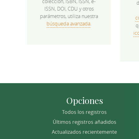
colección, ISBN, ISSN, e-
d
ISSN, DOI, CDU y otros
parámetros, utiliza nuestra
c
búsqueda avanzada
.
q
ic
Opciones
Todos los registros
Últimos registros añadidos
Actualizados recientemente