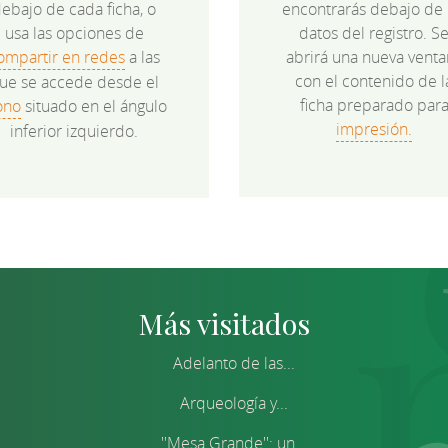
ebajo de cada ficha, o
encontrarás debajo de 
usa las opciones de
datos del registro. S
ompartir en redes
a las
abrirá una nueva venta
con el contenido de l
ue se accede desde el
ficha preparado par
ono
situado en el ángulo
impresión.
inferior izquierdo.
Más visitados
Adelanto de las...
Arqueología y...
''Mesa Grande'': un...