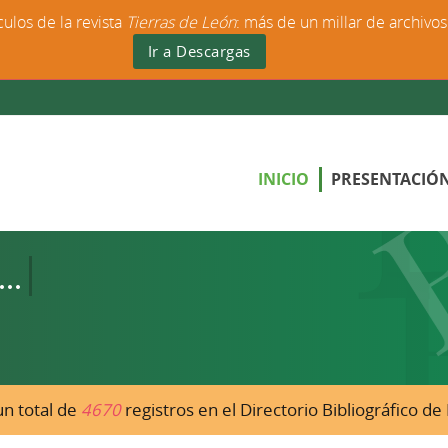
culos de la revista
Tierras de León
: más de un millar de archivo
Ir a Descargas
INICIO
PRESENTACIÓ
n total de
4670
registros en el Directorio Bibliográfico d