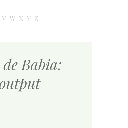
V
W
X
Y
Z
 de Babia:
-output