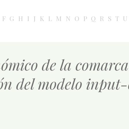
F
G
H
I
J
K
L
M
N
O
P
Q
R
S
T
U
nómico de la comarca
ón del modelo input