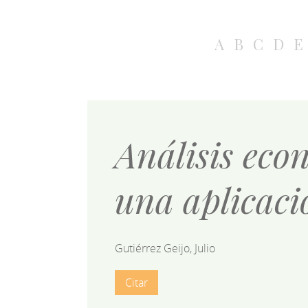
A
B
C
D
E
Análisis eco
una aplicaci
Gutiérrez Geijo, Julio
Citar