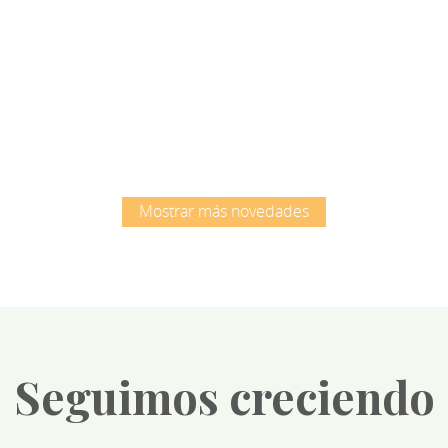
Root
Root
Mostrar más novedades
Seguimos creciendo