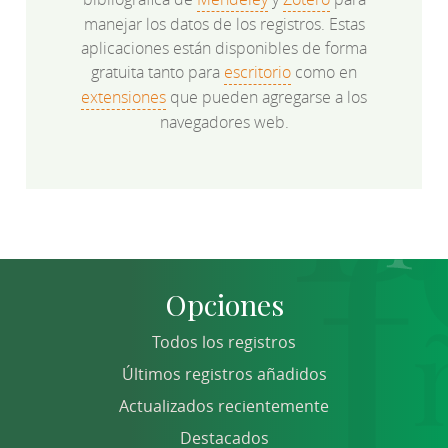
manejar los datos de los registros. Estas
aplicaciones están disponibles de forma
gratuita tanto para
escritorio
como en
extensiones
que pueden agregarse a los
navegadores web.
Opciones
Todos los registros
Últimos registros añadidos
Actualizados recientemente
Destacados