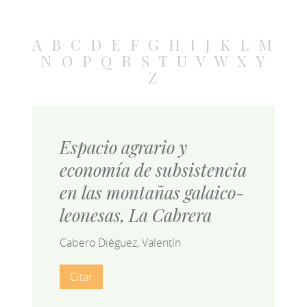
A
B
C
D
E
F
G
H
I
J
K
L
M
N
O
P
Q
R
S
T
U
V
W
X
Y
Z
Espacio agrario y
economía de subsistencia
en las montañas galaico-
leonesas, La Cabrera
Cabero Diéguez, Valentín
Citar