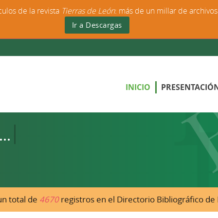
culos de la revista
Tierras de León
: más de un millar de archivo
Ir a Descargas
INICIO
PRESENTACIÓ
n total de
4670
registros en el Directorio Bibliográfico d