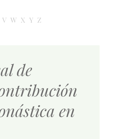
V
W
X
Y
Z
al de
ontribución
onástica en