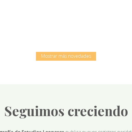
Root
Root
Mostrar más novedades
Seguimos creciendo
ografía de Estudios Leoneses
publica nuevos registros perió