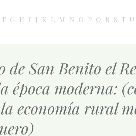
F
G
H
I
J
K
L
M
N
O
P
Q
R
S
T
U
o de San Benito el Re
a época moderna: (c
e la economía rural m
Duero)