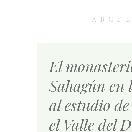
A
B
C
D
E
El monasteri
Sahagún en l
al estudio d
el Valle del 