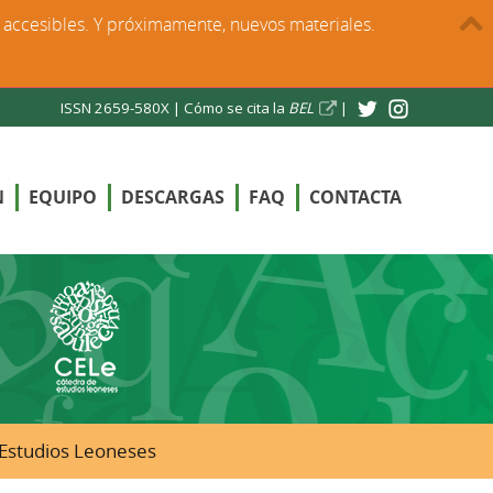
s accesibles. Y próximamente, nuevos materiales.
ISSN 2659-580X |
Cómo se cita la
BEL
|
N
EQUIPO
DESCARGAS
FAQ
CONTACTA
e Estudios Leoneses