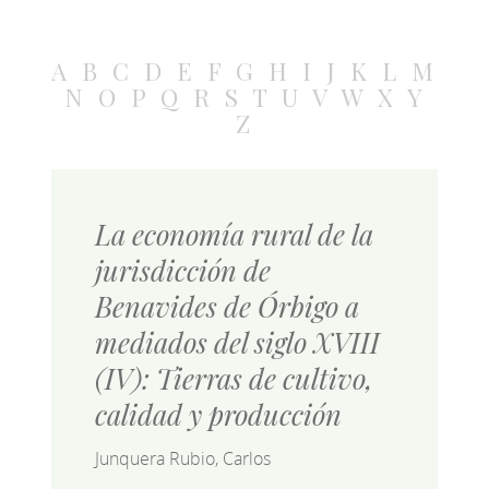
A
B
C
D
E
F
G
H
I
J
K
L
M
N
O
P
Q
R
S
T
U
V
W
X
Y
Z
La economía rural de la
jurisdicción de
Benavides de Órbigo a
mediados del siglo XVIII
(IV): Tierras de cultivo,
calidad y producción
Junquera Rubio, Carlos