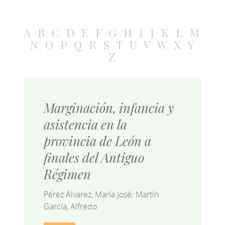
A
B
C
D
E
F
G
H
I
J
K
L
M
N
O
P
Q
R
S
T
U
V
W
X
Y
Z
Marginación, infancia y
asistencia en la
provincia de León a
finales del Antiguo
Régimen
Pérez Álvarez, María José; Martín
García, Alfredo