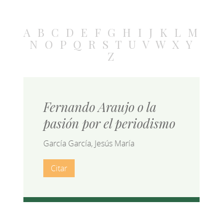
A
B
C
D
E
F
G
H
I
J
K
L
M
N
O
P
Q
R
S
T
U
V
W
X
Y
Z
Fernando Araujo o la
pasión por el periodismo
García García, Jesús María
Citar