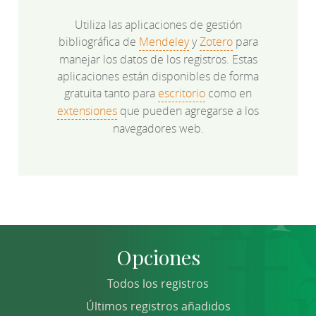
Utiliza las aplicaciones de gestión
bibliográfica de
Mendeley
y
Zotero
para
manejar los datos de los registros. Estas
aplicaciones están disponibles de forma
gratuita tanto para
escritorio
como en
extensiones
que pueden agregarse a los
navegadores web.
Opciones
Todos los registros
Últimos registros añadidos