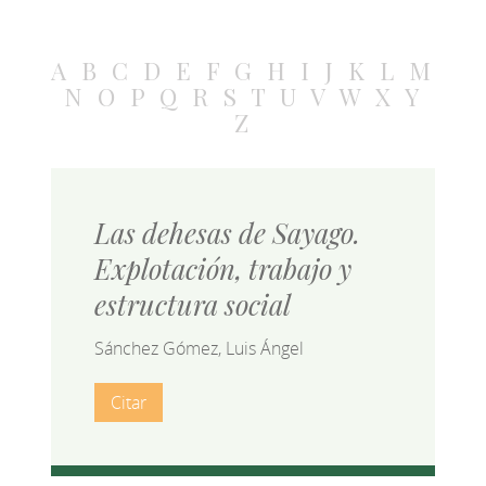
A
B
C
D
E
F
G
H
I
J
K
L
M
N
O
P
Q
R
S
T
U
V
W
X
Y
Z
Las dehesas de Sayago.
Explotación, trabajo y
estructura social
Sánchez Gómez, Luis Ángel
Citar