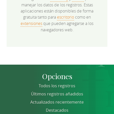
manejar los datos de los registros. Estas
aplicaciones están disponibles de forma
gratuita tanto para
escritorio
como en
extensiones
que pueden agregarse a los
navegadores web.
Opciones
Todos los registros
Últimos registros añadidos
Actualizados recientemente
Destacados