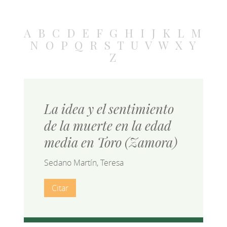
A
B
C
D
E
F
G
H
I
J
K
L
M
N
O
P
Q
R
S
T
U
V
W
X
Y
Z
La idea y el sentimiento
de la muerte en la edad
media en Toro (Zamora)
Sedano Martín, Teresa
Citar