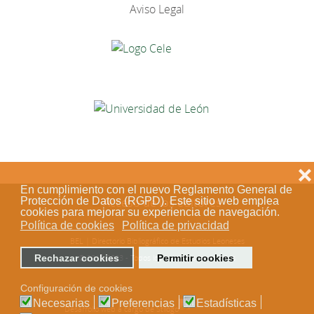
Aviso Legal
❌
En cumplimiento con el nuevo Reglamento General de
Acceso de los editores
Protección de Datos (RGPD). Este sitio web emplea
cookies para mejorar su experiencia de navegación.
Política de cookies
Política de privacidad
BEL | Directorio Bibliográfico de Estudios Leoneses
© 2018-2023 - Todos los derechos reservados
Rechazar cookies
Permitir cookies
Configuración de cookies
Necesarias
Preferencias
Estadísticas
Desarrollo web a cargo de Stílogo