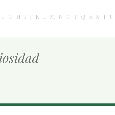
F
G
H
I
J
K
L
M
N
O
P
Q
R
S
T
U
giosidad