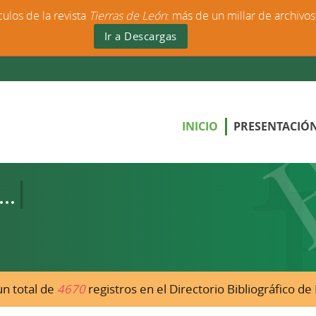
culos de la revista
Tierras de León
: más de un millar de archivo
Ir a Descargas
INICIO
PRESENTACIÓ
n total de
4670
registros en el Directorio Bibliográfico d