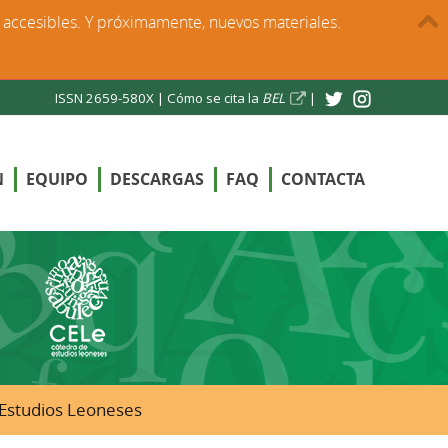
s accesibles. Y próximamente, nuevos materiales.
ISSN 2659-580X |
Cómo se cita la
BEL
|
N
EQUIPO
DESCARGAS
FAQ
CONTACTA
e Estudios Leoneses