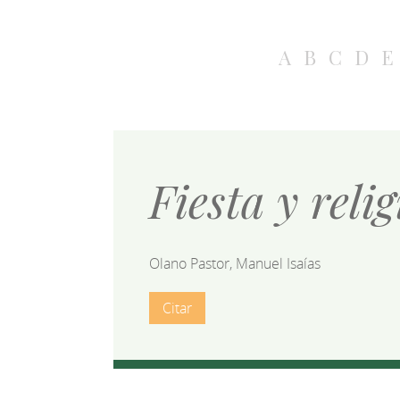
A
B
C
D
E
Fiesta y reli
Olano Pastor, Manuel Isaías
Citar