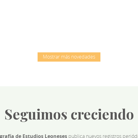
Root
Root
Mostrar más novedades
Seguimos creciendo
ografía de Estudios Leoneses
publica nuevos registros perió