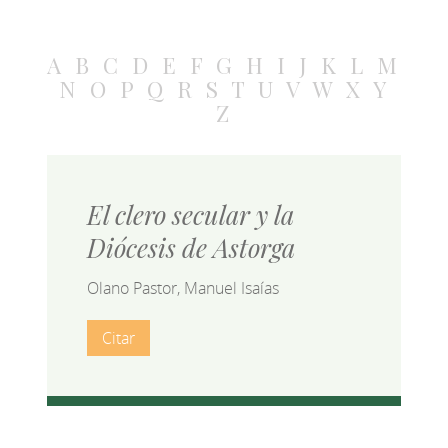
A
B
C
D
E
F
G
H
I
J
K
L
M
N
O
P
Q
R
S
T
U
V
W
X
Y
Z
El clero secular y la
Diócesis de Astorga
Olano Pastor, Manuel Isaías
Citar