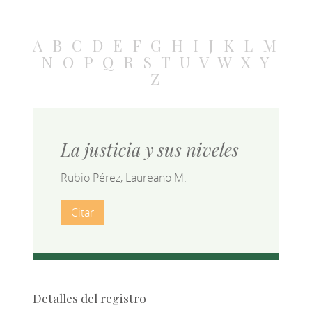
A
B
C
D
E
F
G
H
I
J
K
L
M
N
O
P
Q
R
S
T
U
V
W
X
Y
Z
La justicia y sus niveles
Rubio Pérez, Laureano M.
Citar
Detalles del registro