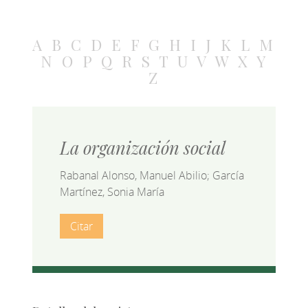
A
B
C
D
E
F
G
H
I
J
K
L
M
N
O
P
Q
R
S
T
U
V
W
X
Y
Z
La organización social
Rabanal Alonso, Manuel Abilio; García
Martínez, Sonia María
Citar