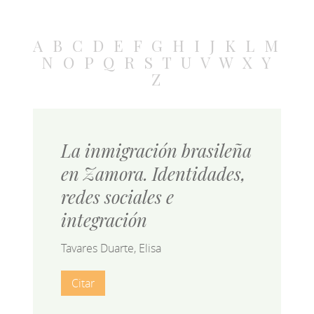
A
B
C
D
E
F
G
H
I
J
K
L
M
N
O
P
Q
R
S
T
U
V
W
X
Y
Z
La inmigración brasileña
en Zamora. Identidades,
redes sociales e
integración
Tavares Duarte, Elisa
Citar