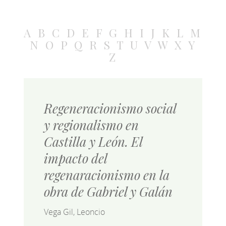
A
B
C
D
E
F
G
H
I
J
K
L
M
N
O
P
Q
R
S
T
U
V
W
X
Y
Z
Regeneracionismo social
y regionalismo en
Castilla y León. El
impacto del
regenaracionismo en la
obra de Gabriel y Galán
Vega Gil, Leoncio