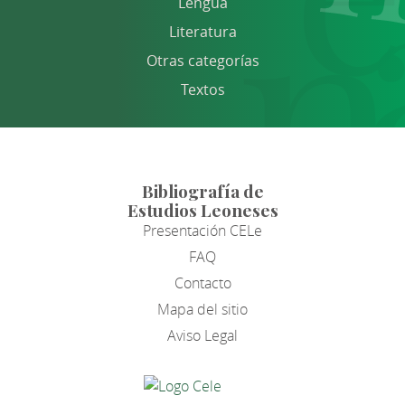
Lengua
Literatura
Otras categorías
Textos
Bibliografía de
Estudios Leoneses
Presentación CELe
FAQ
Contacto
Mapa del sitio
Aviso Legal