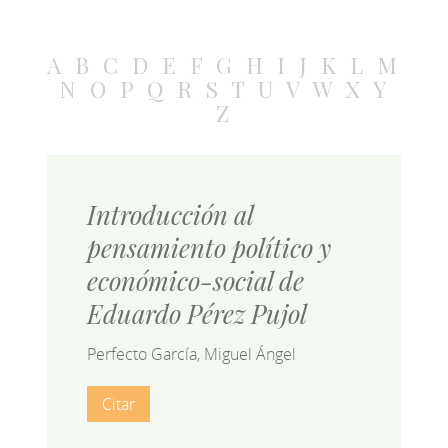
A
B
C
D
E
F
G
H
I
J
K
L
M
N
O
P
Q
R
S
T
U
V
W
X
Y
Z
Introducción al
pensamiento político y
económico-social de
Eduardo Pérez Pujol
Perfecto García, Miguel Ángel
Citar