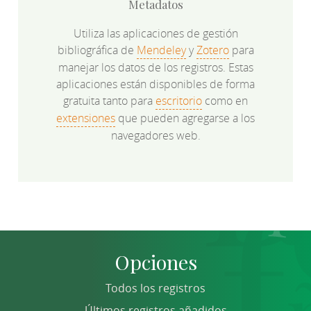
Metadatos
Utiliza las aplicaciones de gestión
bibliográfica de
Mendeley
y
Zotero
para
manejar los datos de los registros. Estas
aplicaciones están disponibles de forma
gratuita tanto para
escritorio
como en
extensiones
que pueden agregarse a los
navegadores web.
Opciones
Todos los registros
Últimos registros añadidos