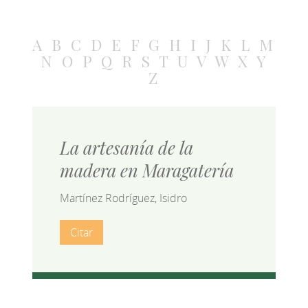
A
B
C
D
E
F
G
H
I
J
K
L
M
N
O
P
Q
R
S
T
U
V
W
X
Y
Z
La artesanía de la
madera en Maragatería
Martínez Rodríguez, Isidro
Citar