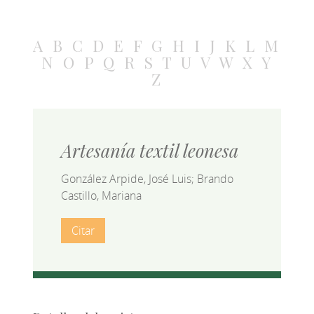
A
B
C
D
E
F
G
H
I
J
K
L
M
N
O
P
Q
R
S
T
U
V
W
X
Y
Z
Artesanía textil leonesa
González Arpide, José Luis; Brando
Castillo, Mariana
Citar