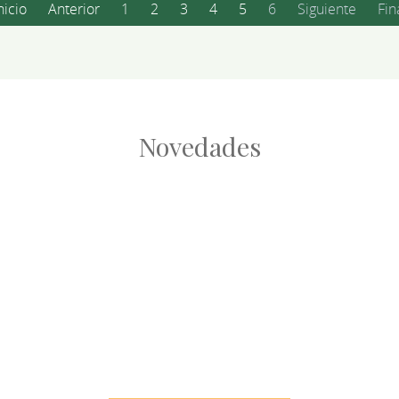
nicio
Anterior
1
2
3
4
5
6
Siguiente
Fin
Novedades
Root
Root