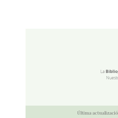
La
Bibli
Nuest
Última actualizació