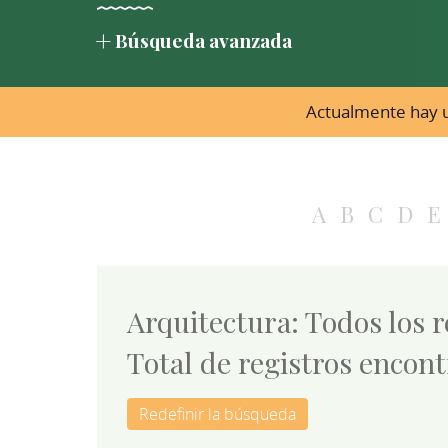
Búsqueda avanzada
Actualmente hay u
A
B
C
D
E
Arquitectura: Todos los 
Total de registros encont
Redefinir la búsqueda