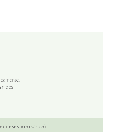
dicamente.
enidos
 Leoneses 10/04/2026