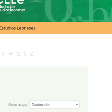
e Estudios Leoneses
V
W
X
Y
Z
Ordenar por