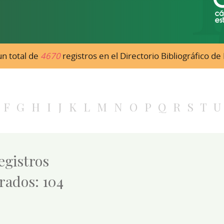
n total de
4670
registros en el Directorio Bibliográfico d
F
G
H
I
J
K
L
M
N
O
P
Q
R
S
T
U
registros
rados: 104