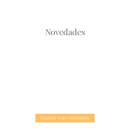
Novedades
Root
Root
Mostrar más novedades