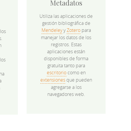
Metadatos
Utiliza las aplicaciones de
gestión bibliográfica de
Mendeley
y
Zotero
para
los
manejar los datos de los
s.
registros. Estas
n
aplicaciones están
disponibles de forma
los
gratuita tanto para
e
escritorio
como en
na
extensiones
que pueden
a
agregarse a los
a
navegadores web.