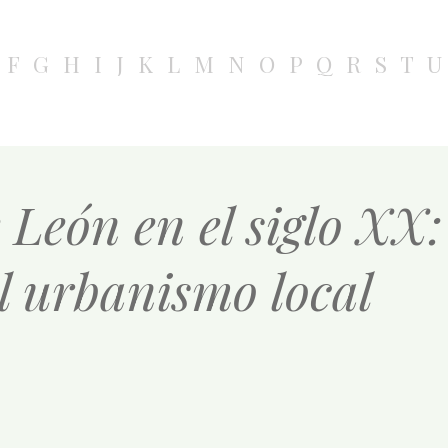
F
G
H
I
J
K
L
M
N
O
P
Q
R
S
T
U
León en el siglo XX:
el urbanismo local