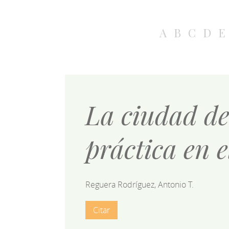
A
B
C
D
E
La ciudad de 
práctica en 
Reguera Rodríguez, Antonio T.
Citar