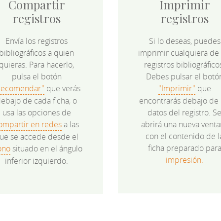
Compartir
Imprimir
registros
registros
Envía los registros
Si lo deseas, puedes
bibliográficos a quien
imprimir cualquiera de 
quieras. Para hacerlo,
registros bibliográfico
pulsa el botón
Debes pulsar el botó
Recomendar"
que verás
"Imprimir"
que
ebajo de cada ficha, o
encontrarás debajo de 
usa las opciones de
datos del registro. S
ompartir en redes
a las
abrirá una nueva venta
con el contenido de l
ue se accede desde el
ficha preparado par
ono
situado en el ángulo
impresión.
inferior izquierdo.