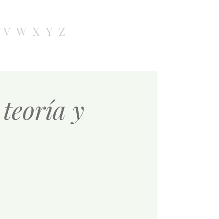
V
W
X
Y
Z
 teoría y