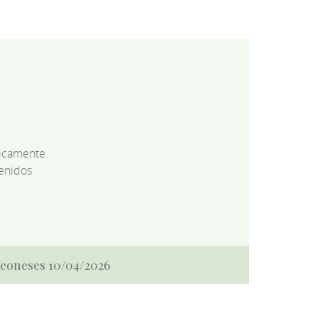
dicamente.
enidos
 Leoneses 10/04/2026