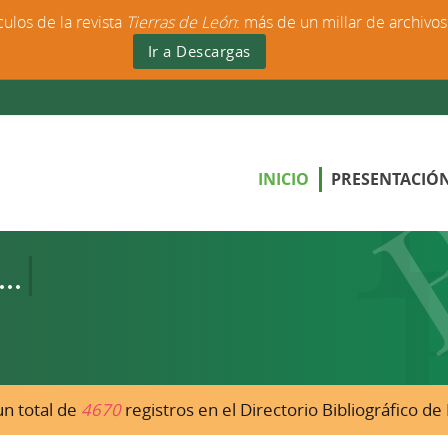
culos de la revista
Tierras de León
: más de un millar de archivo
Ir a Descargas
INICIO
PRESENTACIÓ
n total de
4670
registros en el Directorio Bibliográfico d