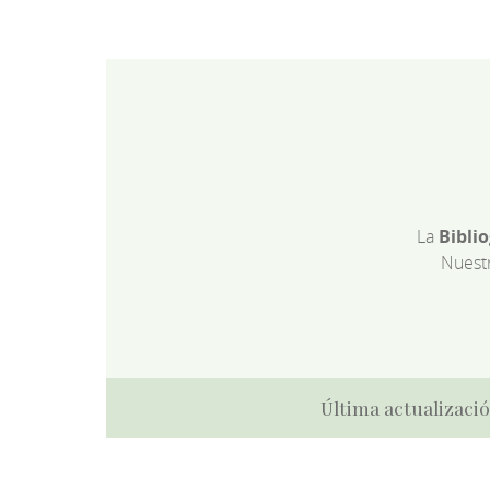
La
Bibli
Nuest
Última actualizació