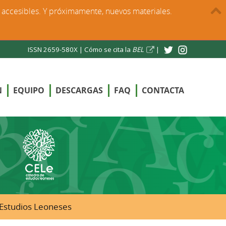
s accesibles. Y próximamente, nuevos materiales.
ISSN 2659-580X |
Cómo se cita la
BEL
|
N
EQUIPO
DESCARGAS
FAQ
CONTACTA
e Estudios Leoneses