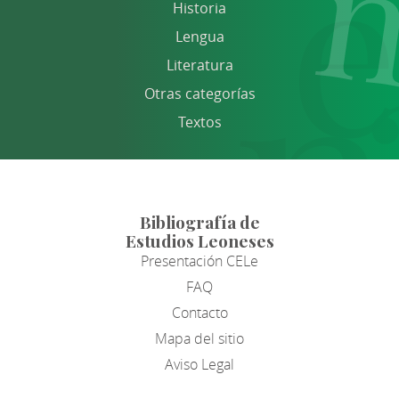
Historia
Lengua
Literatura
Otras categorías
Textos
Bibliografía de
Estudios Leoneses
Presentación CELe
FAQ
Contacto
Mapa del sitio
Aviso Legal