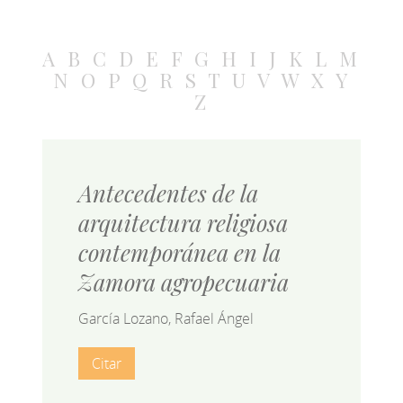
A
B
C
D
E
F
G
H
I
J
K
L
M
N
O
P
Q
R
S
T
U
V
W
X
Y
Z
Antecedentes de la
arquitectura religiosa
contemporánea en la
Zamora agropecuaria
García Lozano, Rafael Ángel
Citar