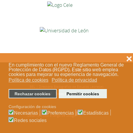
❌
En cumplimiento con el nuevo Reglamento General de
Protección de Datos (RGPD). Este sitio web emplea
Acceso de los editores
cookies para mejorar su experiencia de navegación.
Política de cookies
Política de privacidad
BEL | Directorio Bibliográfico de Estudios Leoneses
Rechazar cookies
Permitir cookies
© 2018-2023 - Todos los derechos reservados
Configuración de cookies
Necesarias
Preferencias
Estadísticas
Desarrollo web a cargo de Stílogo
Redes sociales