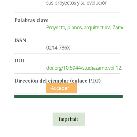
sus proyectos y su evolución.
Palabras clave
Proyecto
,
planos
,
arquitectura
,
Zamora
,
ec
ISSN
0214-736X
DOI
doi.org/10.5944/studiazamo.vol.12.2013.
Dirección del ejemplar (enlace PDF)
Acceder
Imprimir