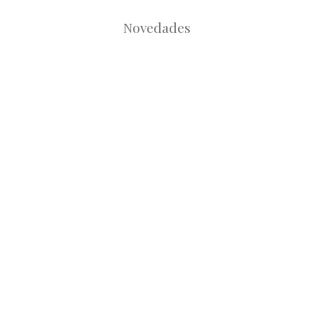
Novedades
Root
Root