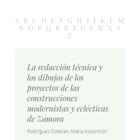
A
B
C
D
E
F
G
H
I
J
K
L
M
N
O
P
Q
R
S
T
U
V
W
X
Y
Z
La redacción técnica y
los dibujos de los
proyectos de las
construcciones
modernistas y eclécticas
de Zamora
Rodríguez Esteban, María Ascensión