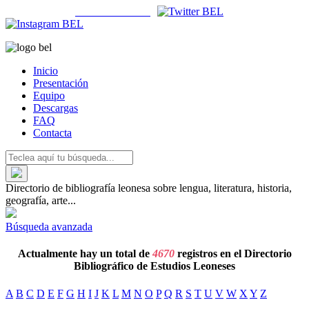
ISSN 2659-580X |
Cómo se cita la
BEL
|
Inicio
Presentación
Equipo
Descargas
FAQ
Contacta
Directorio de bibliografía leonesa sobre lengua, literatura, historia,
geografía, arte...
Búsqueda avanzada
Actualmente hay un total de
4670
registros en el Directorio
Bibliográfico de Estudios Leoneses
A
B
C
D
E
F
G
H
I
J
K
L
M
N
O
P
Q
R
S
T
U
V
W
X
Y
Z