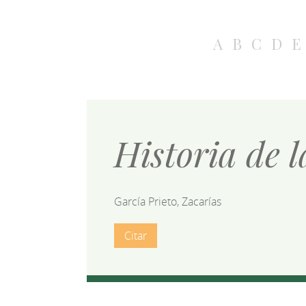
A
B
C
D
E
Historia de l
García Prieto, Zacarías
Citar