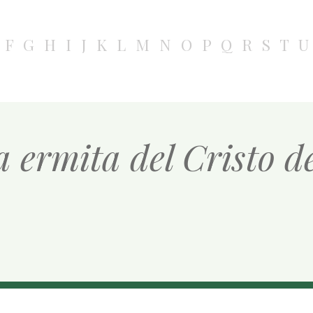
F
G
H
I
J
K
L
M
N
O
P
Q
R
S
T
U
a ermita del Cristo 