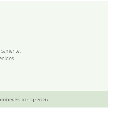
dicamente.
enidos
 Leoneses 10/04/2026