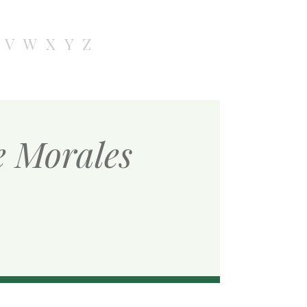
V
W
X
Y
Z
de Morales