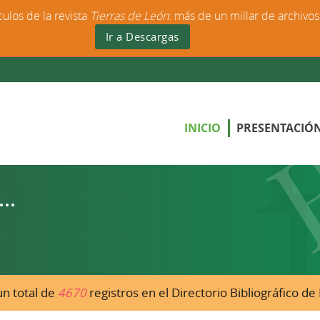
culos de la revista
Tierras de León
: más de un millar de archivo
Ir a Descargas
INICIO
PRESENTACIÓ
n total de
4670
registros en el Directorio Bibliográfico d