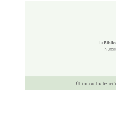
La
Bibli
Nuest
Última actualizació