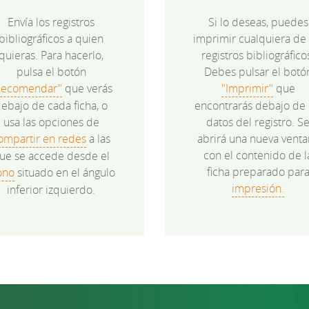
Envía los registros
Si lo deseas, puedes
bibliográficos a quien
imprimir cualquiera de 
quieras. Para hacerlo,
registros bibliográfico
pulsa el botón
Debes pulsar el botó
Recomendar"
que verás
"Imprimir"
que
ebajo de cada ficha, o
encontrarás debajo de 
usa las opciones de
datos del registro. S
ompartir en redes
a las
abrirá una nueva venta
con el contenido de l
ue se accede desde el
ficha preparado par
ono
situado en el ángulo
impresión.
inferior izquierdo.