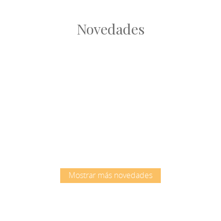
Novedades
Root
Root
Mostrar más novedades