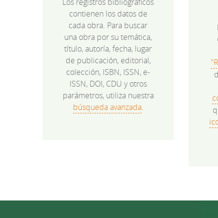
Los registros bibliográficos
contienen los datos de
cada obra. Para buscar
una obra por su temática,
título, autoría, fecha, lugar
de publicación, editorial,
"
colección, ISBN, ISSN, e-
d
ISSN, DOI, CDU y otros
parámetros, utiliza nuestra
c
búsqueda avanzada
.
q
ic