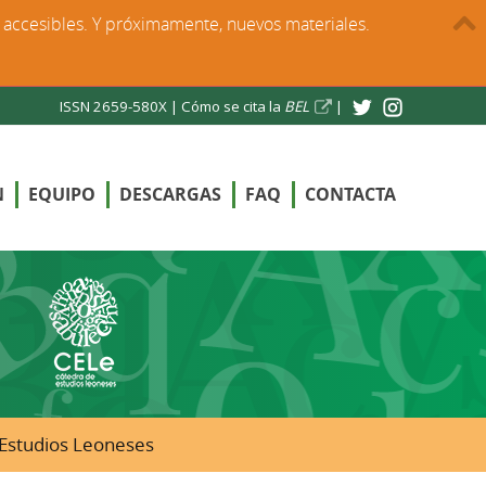
s accesibles. Y próximamente, nuevos materiales.
ISSN 2659-580X |
Cómo se cita la
BEL
|
N
EQUIPO
DESCARGAS
FAQ
CONTACTA
e Estudios Leoneses