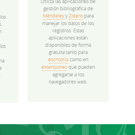
Utiliza las aplicaciones de
gestión bibliográfica de
Mendeley
y
Zotero
para
los
manejar los datos de los
s.
registros. Estas
n
aplicaciones están
disponibles de forma
los
gratuita tanto para
e
escritorio
como en
na
extensiones
que pueden
a
agregarse a los
a
navegadores web.