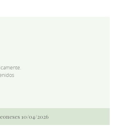
dicamente.
enidos
 Leoneses 10/04/2026