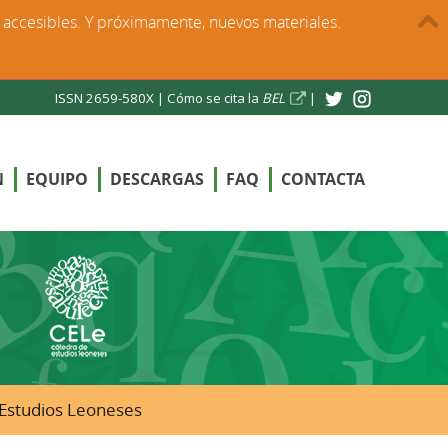
s accesibles. Y próximamente, nuevos materiales.
ISSN 2659-580X |
Cómo se cita la
BEL
|
N
EQUIPO
DESCARGAS
FAQ
CONTACTA
e Estudios Leoneses