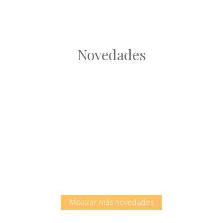
Novedades
Root
Root
Mostrar más novedades