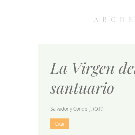
A
B
C
D
E
La Virgen de
santuario
Salvador y Conde, J. (O.P.)
Citar