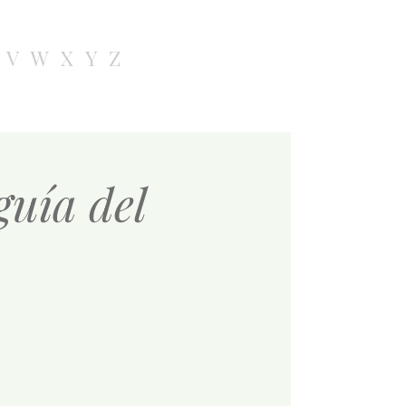
V
W
X
Y
Z
guía del