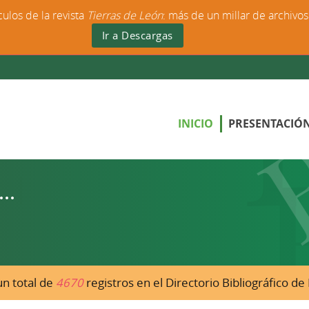
culos de la revista
Tierras de León
: más de un millar de archivo
Ir a Descargas
INICIO
PRESENTACIÓ
n total de
4670
registros en el Directorio Bibliográfico d