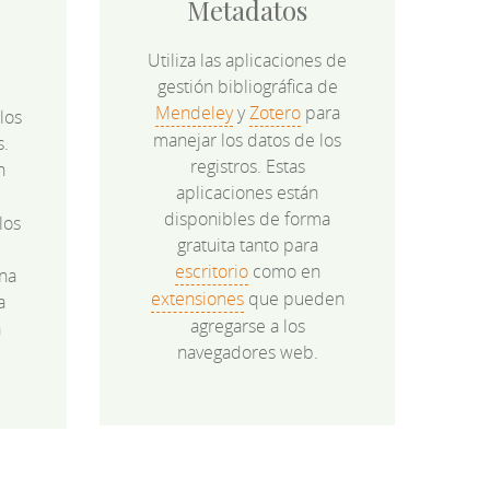
Metadatos
Utiliza las aplicaciones de
gestión bibliográfica de
Mendeley
y
Zotero
para
los
manejar los datos de los
s.
registros. Estas
n
aplicaciones están
disponibles de forma
los
gratuita tanto para
e
escritorio
como en
na
extensiones
que pueden
a
agregarse a los
a
navegadores web.