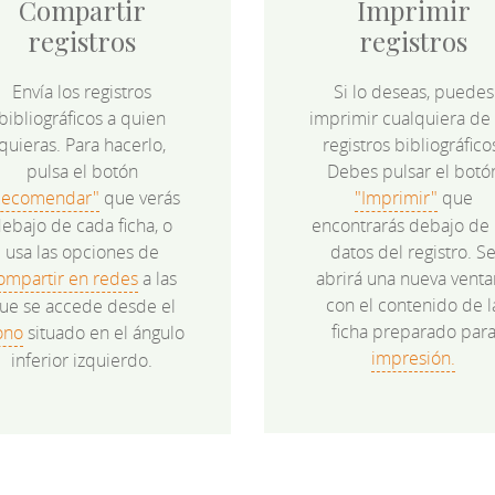
Compartir
Imprimir
registros
registros
Envía los registros
Si lo deseas, puedes
bibliográficos a quien
imprimir cualquiera de 
quieras. Para hacerlo,
registros bibliográfico
pulsa el botón
Debes pulsar el botó
Recomendar"
que verás
"Imprimir"
que
ebajo de cada ficha, o
encontrarás debajo de 
usa las opciones de
datos del registro. S
ompartir en redes
a las
abrirá una nueva venta
con el contenido de l
ue se accede desde el
ficha preparado par
ono
situado en el ángulo
impresión.
inferior izquierdo.