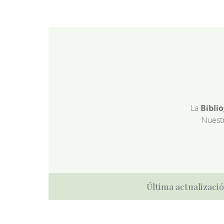
La
Bibli
Nuest
Última actualizació