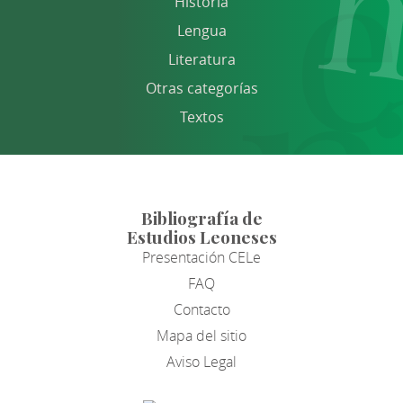
Historia
Lengua
Literatura
Otras categorías
Textos
Bibliografía de
Estudios Leoneses
Presentación CELe
FAQ
Contacto
Mapa del sitio
Aviso Legal