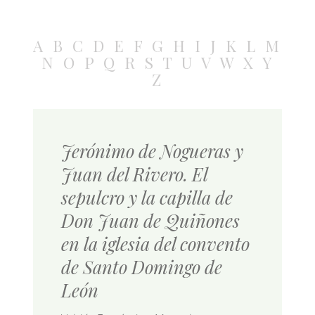
A
B
C
D
E
F
G
H
I
J
K
L
M
N
O
P
Q
R
S
T
U
V
W
X
Y
Z
Jerónimo de Nogueras y
Juan del Rivero. El
sepulcro y la capilla de
Don Juan de Quiñones
en la iglesia del convento
de Santo Domingo de
León