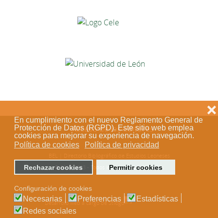
❌
En cumplimiento con el nuevo Reglamento General de
Protección de Datos (RGPD). Este sitio web emplea
Acceso de los editores
cookies para mejorar su experiencia de navegación.
Política de cookies
Política de privacidad
BEL | Directorio Bibliográfico de Estudios Leoneses
Rechazar cookies
Permitir cookies
© 2018-2023 - Todos los derechos reservados
Configuración de cookies
Necesarias
Preferencias
Estadísticas
Desarrollo web a cargo de Stílogo
Redes sociales