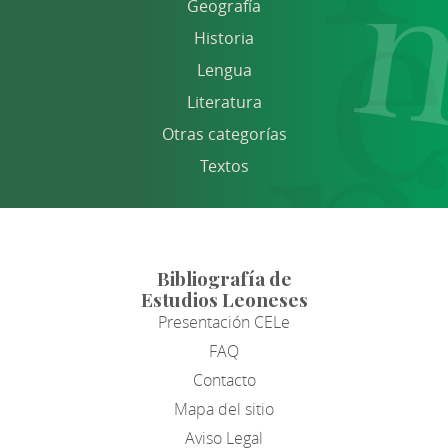
Geografía
Historia
Lengua
Literatura
Otras categorías
Textos
Bibliografía de
Estudios Leoneses
Presentación CELe
FAQ
Contacto
Mapa del sitio
Aviso Legal