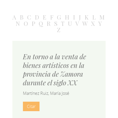
A
B
C
D
E
F
G
H
I
J
K
L
M
N
O
P
Q
R
S
T
U
V
W
X
Y
Z
En torno a la venta de
bienes artísticos en la
provincia de Zamora
durante el siglo XX
Martínez Ruiz, María José
Citar