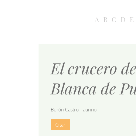
A
B
C
D
E
El crucero de
Blanca de Pu
Burón Castro, Taurino
Citar