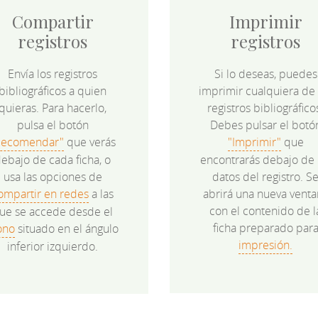
Compartir
Imprimir
registros
registros
Envía los registros
Si lo deseas, puedes
bibliográficos a quien
imprimir cualquiera de 
quieras. Para hacerlo,
registros bibliográfico
pulsa el botón
Debes pulsar el botó
Recomendar"
que verás
"Imprimir"
que
ebajo de cada ficha, o
encontrarás debajo de 
usa las opciones de
datos del registro. S
ompartir en redes
a las
abrirá una nueva venta
con el contenido de l
ue se accede desde el
ficha preparado par
ono
situado en el ángulo
impresión.
inferior izquierdo.