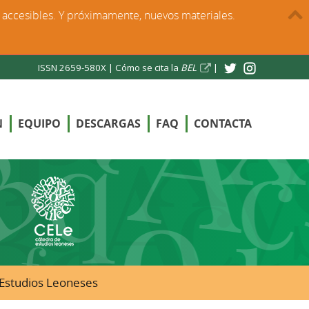
s accesibles. Y próximamente, nuevos materiales.
ISSN 2659-580X |
Cómo se cita la
BEL
|
N
EQUIPO
DESCARGAS
FAQ
CONTACTA
e Estudios Leoneses