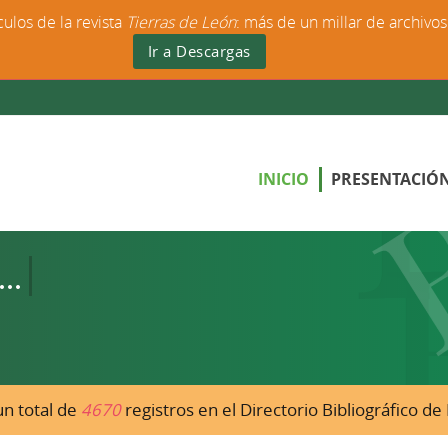
culos de la revista
Tierras de León
: más de un millar de archivo
Ir a Descargas
INICIO
PRESENTACIÓ
n total de
4670
registros en el Directorio Bibliográfico d