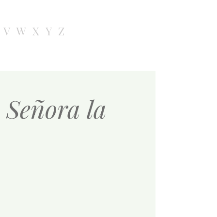
V
W
X
Y
Z
a Señora la