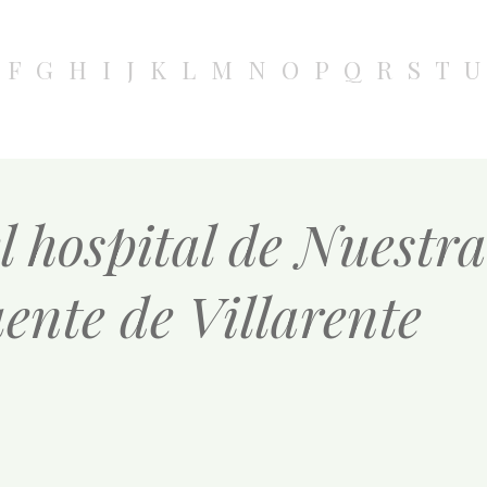
F
G
H
I
J
K
L
M
N
O
P
Q
R
S
T
U
l hospital de Nuestr
ente de Villarente