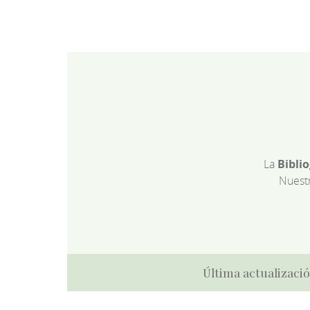
La
Bibli
Nuest
Última actualizació