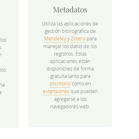
Metadatos
Utiliza las aplicaciones de
gestión bibliográfica de
Mendeley
y
Zotero
para
los
manejar los datos de los
s.
registros. Estas
n
aplicaciones están
disponibles de forma
los
gratuita tanto para
e
escritorio
como en
na
extensiones
que pueden
a
agregarse a los
a
navegadores web.