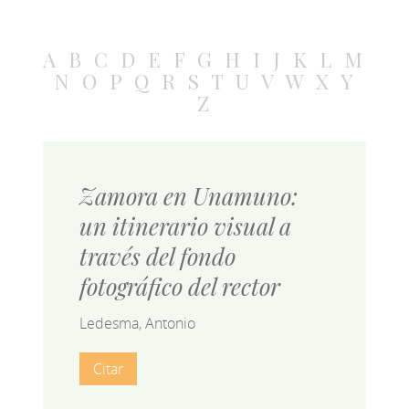
A
B
C
D
E
F
G
H
I
J
K
L
M
N
O
P
Q
R
S
T
U
V
W
X
Y
Z
Zamora en Unamuno:
un itinerario visual a
través del fondo
fotográfico del rector
Ledesma, Antonio
Citar