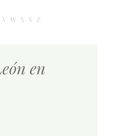
V
W
X
Y
Z
León en