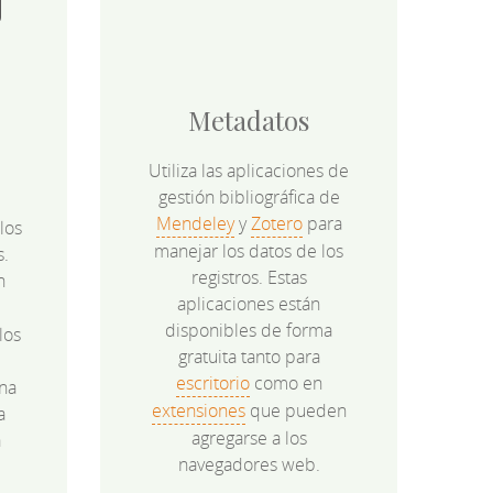
Metadatos
Utiliza las aplicaciones de
gestión bibliográfica de
Mendeley
y
Zotero
para
los
manejar los datos de los
s.
registros. Estas
n
aplicaciones están
disponibles de forma
los
gratuita tanto para
e
escritorio
como en
na
extensiones
que pueden
a
agregarse a los
a
navegadores web.