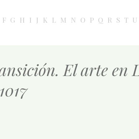
F
G
H
I
J
K
L
M
N
O
P
Q
R
S
T
U
ansición. El arte en 
 1017