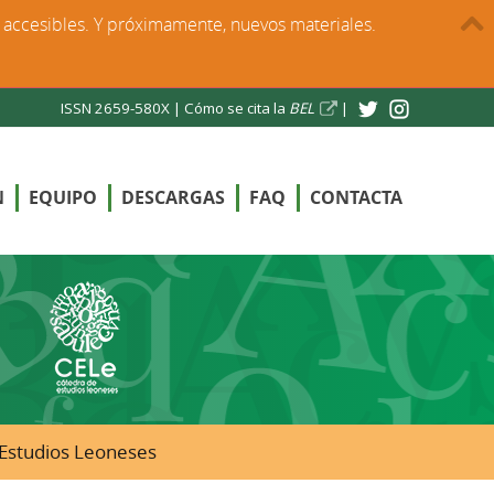
s accesibles. Y próximamente, nuevos materiales.
ISSN 2659-580X |
Cómo se cita la
BEL
|
N
EQUIPO
DESCARGAS
FAQ
CONTACTA
e Estudios Leoneses