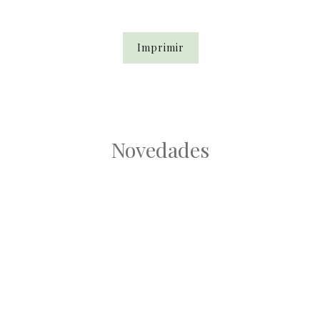
Imprimir
Novedades
Root
Root