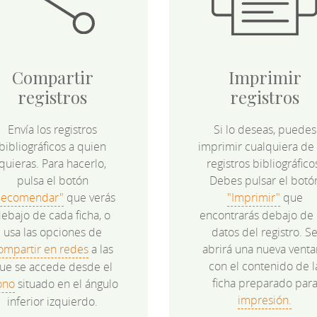
Compartir
Imprimir
registros
registros
Envía los registros
Si lo deseas, puedes
bibliográficos a quien
imprimir cualquiera de 
quieras. Para hacerlo,
registros bibliográfico
pulsa el botón
Debes pulsar el botó
Recomendar"
que verás
"Imprimir"
que
ebajo de cada ficha, o
encontrarás debajo de 
usa las opciones de
datos del registro. S
ompartir en redes
a las
abrirá una nueva venta
con el contenido de l
ue se accede desde el
ficha preparado par
ono
situado en el ángulo
impresión.
inferior izquierdo.