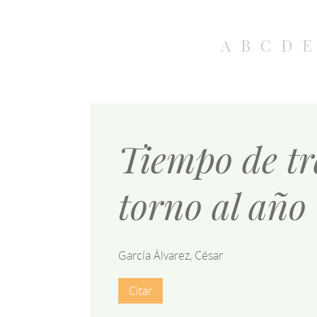
A
B
C
D
E
Tiempo de tr
torno al año
García Álvarez, César
Citar