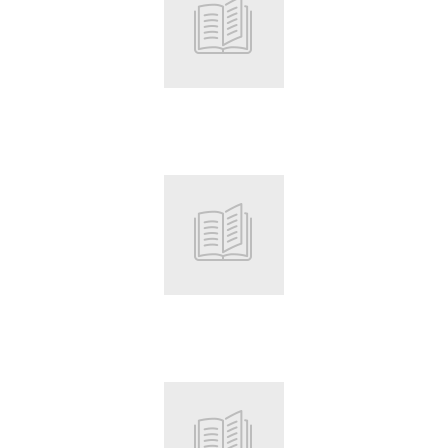
Root
Root