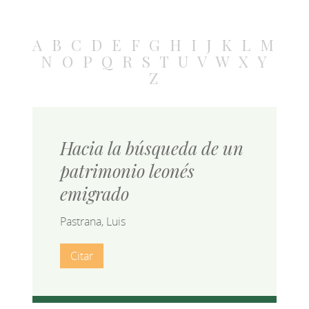
A
B
C
D
E
F
G
H
I
J
K
L
M
N
O
P
Q
R
S
T
U
V
W
X
Y
Z
Hacia la búsqueda de un
patrimonio leonés
emigrado
Pastrana, Luis
Citar