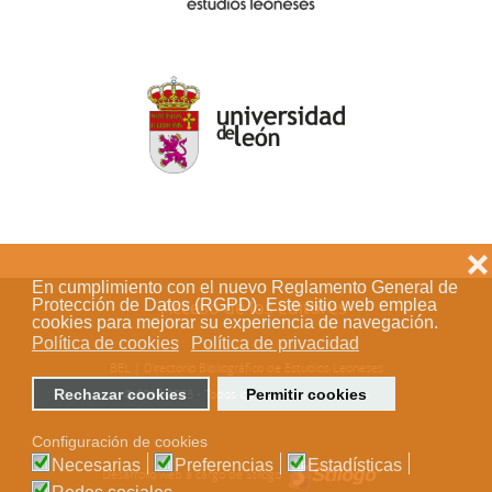
❌
En cumplimiento con el nuevo Reglamento General de
Acceso de los editores
Protección de Datos (RGPD). Este sitio web emplea
cookies para mejorar su experiencia de navegación.
Política de cookies
Política de privacidad
BEL | Directorio Bibliográfico de Estudios Leoneses
© 2018-2023 - Todos los derechos reservados
Rechazar cookies
Permitir cookies
Configuración de cookies
Necesarias
Preferencias
Estadísticas
Desarrollo web a cargo de Stílogo