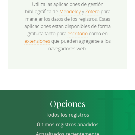
Utiliza las aplicaciones de gestión
bibliográfica de
Mendeley
y
Zotero
para
manejar los datos de los registros. Estas
aplicaciones están disponibles de forma
gratuita tanto para
escritorio
como en
extensiones
que pueden agregarse a los
navegadores web.
Opciones
Todos los registros
Últimos registros añadidos
Actualizados recientemente