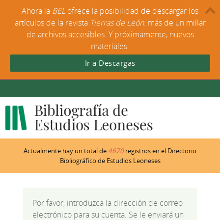
Ahora la
BEL
ofrece la posibilidad de descargar los
artículos de la revista
Tierras de León
: más de un millar
de archivos accesibles. Y próximamente, nuevos
materiales.
Ir a Descargas
Actualmente hay un total de
4670
registros en el Directorio
Bibliográfico de Estudios Leoneses
Por favor, introduzca la dirección de correo
electrónico para su cuenta. Se le enviará un