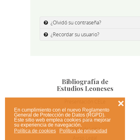
¿Olvidó su contraseña?
¿Recordar su usuario?
Bibliografía de
Estudios Leoneses
Presentación CELe
❌
En cumplimiento con el nuevo Reglamento
FAQ
General de Protección de Datos (RGPD).
Contacto
Este sitio web emplea cookies para mejorar
su experiencia de navegación.
Mapa del sitio
Política de cookies
Política de privacidad
Aviso Legal