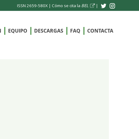
ISSN 2659-580X |
Cómo se cita la
BEL
|
N
EQUIPO
DESCARGAS
FAQ
CONTACTA