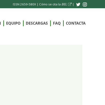
ISSN 2659-580X |
Cómo se cita la
BEL
|
N
EQUIPO
DESCARGAS
FAQ
CONTACTA