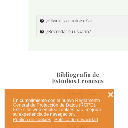
¿Olvidó su contraseña?
¿Recordar su usuario?
Bibliografía de
Estudios Leoneses
Presentación CELe
❌
En cumplimiento con el nuevo Reglamento
FAQ
General de Protección de Datos (RGPD).
Contacto
Este sitio web emplea cookies para mejorar
su experiencia de navegación.
Mapa del sitio
Política de cookies
Política de privacidad
Aviso Legal