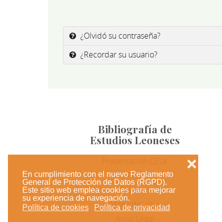
¿Olvidó su contraseña?
¿Recordar su usuario?
Bibliografía de
Estudios Leoneses
Presentación CELe
❌
En cumplimiento con el nuevo Reglamento
FAQ
General de Protección de Datos (RGPD).
Contacto
Este sitio web emplea cookies para mejorar
su experiencia de navegación.
Mapa del sitio
Política de cookies
Política de privacidad
Aviso Legal