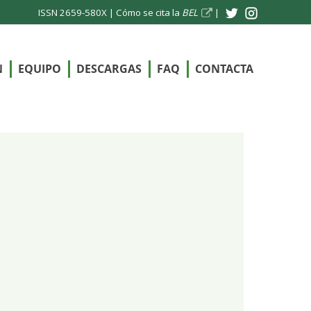
ISSN 2659-580X |
Cómo se cita la
BEL
|
N
EQUIPO
DESCARGAS
FAQ
CONTACTA