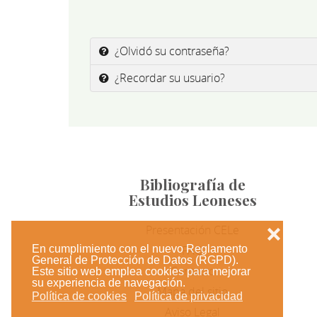
¿Olvidó su contraseña?
¿Recordar su usuario?
Bibliografía de
Estudios Leoneses
Presentación CELe
❌
En cumplimiento con el nuevo Reglamento
FAQ
General de Protección de Datos (RGPD).
Contacto
Este sitio web emplea cookies para mejorar
su experiencia de navegación.
Mapa del sitio
Política de cookies
Política de privacidad
Aviso Legal