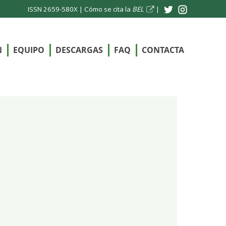
ISSN 2659-580X |
Cómo se cita la
BEL
|
N
EQUIPO
DESCARGAS
FAQ
CONTACTA