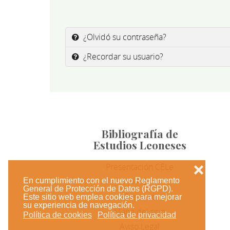
¿Olvidó su contraseña?
¿Recordar su usuario?
Bibliografía de
Estudios Leoneses
Presentación CELe
❌
En cumplimiento con el nuevo Reglamento
FAQ
General de Protección de Datos (RGPD).
Contacto
Este sitio web emplea cookies para mejorar
su experiencia de navegación.
Mapa del sitio
Política de cookies
Política de privacidad
Aviso Legal