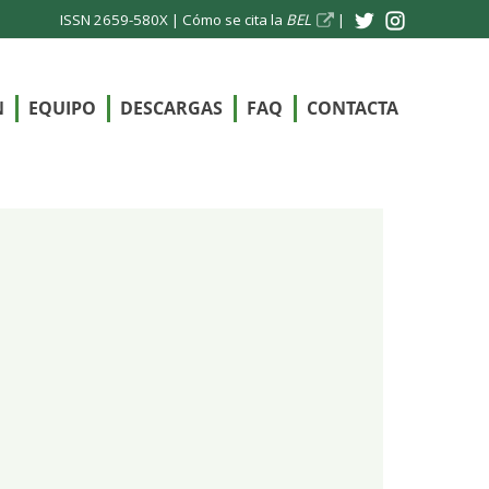
ISSN 2659-580X |
Cómo se cita la
BEL
|
N
EQUIPO
DESCARGAS
FAQ
CONTACTA