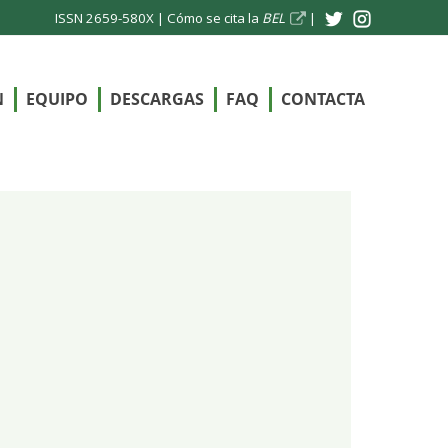
ISSN 2659-580X |
Cómo se cita la
BEL
|
N
EQUIPO
DESCARGAS
FAQ
CONTACTA