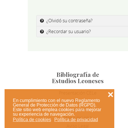
¿Olvidó su contraseña?
¿Recordar su usuario?
Bibliografía de
Estudios Leoneses
Presentación CELe
❌
En cumplimiento con el nuevo Reglamento
FAQ
General de Protección de Datos (RGPD).
Contacto
Este sitio web emplea cookies para mejorar
su experiencia de navegación.
Mapa del sitio
Política de cookies
Política de privacidad
Aviso Legal