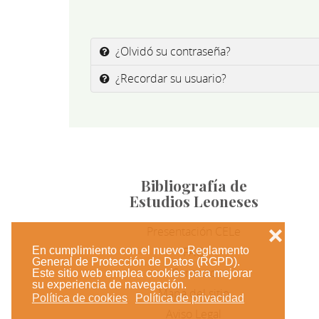
¿Olvidó su contraseña?
¿Recordar su usuario?
Bibliografía de
Estudios Leoneses
Presentación CELe
❌
En cumplimiento con el nuevo Reglamento
FAQ
General de Protección de Datos (RGPD).
Contacto
Este sitio web emplea cookies para mejorar
su experiencia de navegación.
Mapa del sitio
Política de cookies
Política de privacidad
Aviso Legal