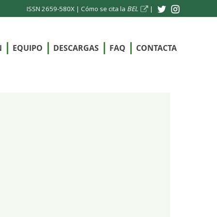
ISSN 2659-580X |
Cómo se cita la
BEL
|
N
EQUIPO
DESCARGAS
FAQ
CONTACTA