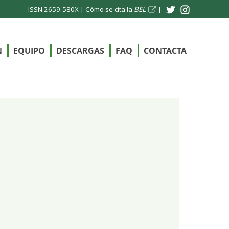
ISSN 2659-580X |
Cómo se cita la
BEL
|
N
EQUIPO
DESCARGAS
FAQ
CONTACTA