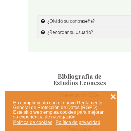
¿Olvidó su contraseña?
¿Recordar su usuario?
Bibliografía de
Estudios Leoneses
Presentación CELe
❌
En cumplimiento con el nuevo Reglamento
FAQ
General de Protección de Datos (RGPD).
Contacto
Este sitio web emplea cookies para mejorar
su experiencia de navegación.
Mapa del sitio
Política de cookies
Política de privacidad
Aviso Legal