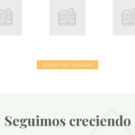
Root
Root
Mostrar más novedades
Seguimos creciendo