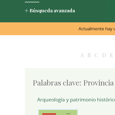
Búsqueda avanzada
Actualmente hay u
A
B
C
D
E
Palabras clave:
Provincia
Arqueología y patrimonio históri