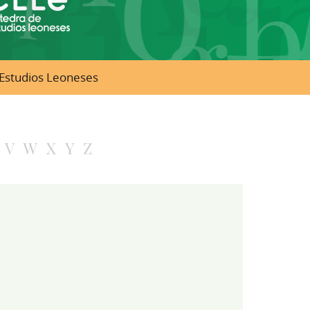
e Estudios Leoneses
V
W
X
Y
Z