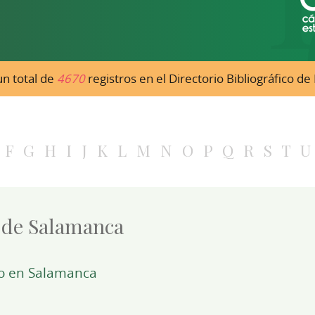
n total de
4670
registros en el Directorio Bibliográfico d
F
G
H
I
J
K
L
M
N
O
P
Q
R
S
T
U
 de Salamanca
co en Salamanca