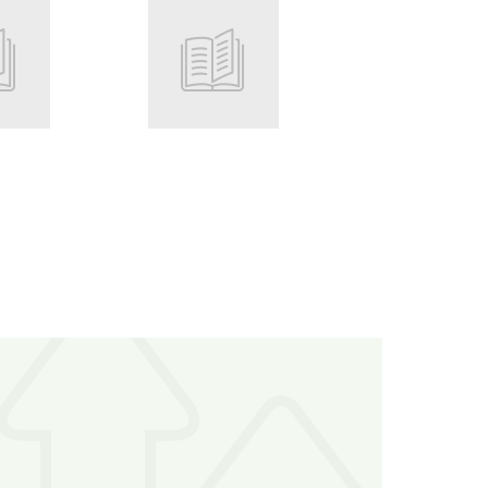
Root
Root