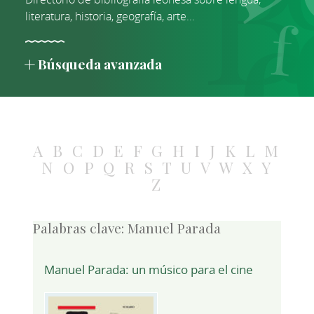
literatura, historia, geografía, arte...
Búsqueda avanzada
A
B
C
D
E
F
G
H
I
J
K
L
M
N
O
P
Q
R
S
T
U
V
W
X
Y
Z
Palabras clave:
Manuel Parada
Manuel Parada: un músico para el cine