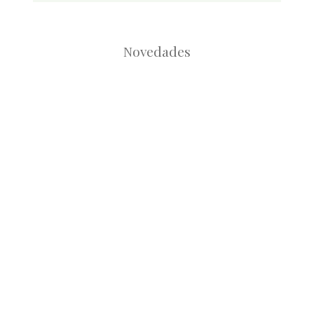
Novedades
Root
Root