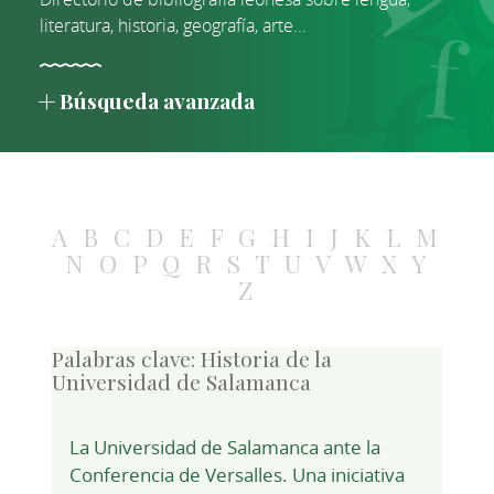
literatura, historia, geografía, arte...
Búsqueda avanzada
A
B
C
D
E
F
G
H
I
J
K
L
M
N
O
P
Q
R
S
T
U
V
W
X
Y
Z
Palabras clave:
Historia de la
Universidad de Salamanca
La Universidad de Salamanca ante la
Conferencia de Versalles. Una iniciativa