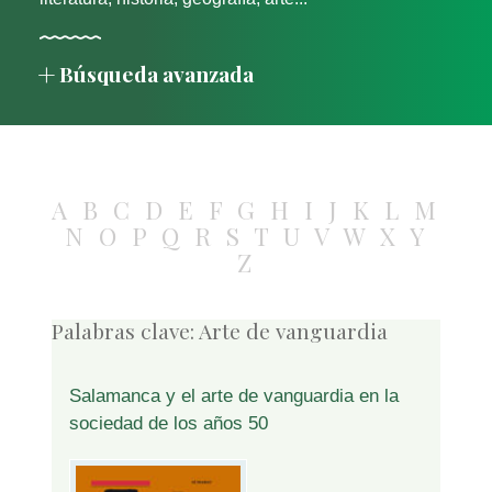
Búsqueda avanzada
A
B
C
D
E
F
G
H
I
J
K
L
M
N
O
P
Q
R
S
T
U
V
W
X
Y
Z
Palabras clave:
Arte de vanguardia
Salamanca y el arte de vanguardia en la
sociedad de los años 50