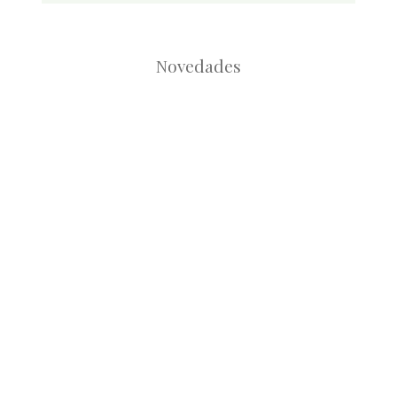
Novedades
Root
Root