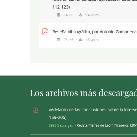
112-123)
1.24 MB
224 veces
Reseña bibliográfica, por Antonio Gamoneda
1.73 MB
148 veces
Los archivos más descarga
«Adelanto de las conclusiones sobre la interve
159-205)
8993 Descargas -
Revista 'Tierras de León' (Números 120-1