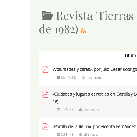
Revista 'Tierras
de 1982)
Título
«Voluntades y cifras», por Julio César Rodrig
654.46 KB
185 veces
«Ciudades y lugares centrales en Castilla y L
16)
1.48 MB
259 veces
«Portilla de la Reina», por Vicenta Fernánde
3.53 MB
258 veces