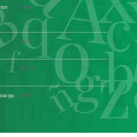
nish
1.04 MB
1.39 MB
496.22 KB
tal (pp.
793.9 KB