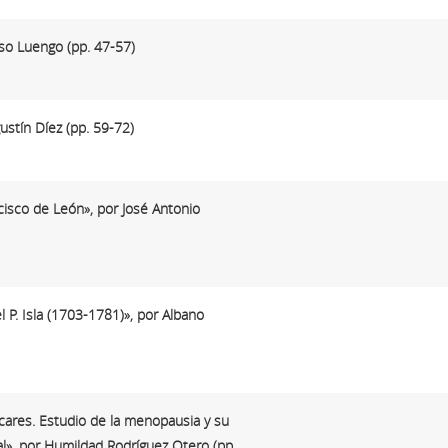
nso Luengo (pp. 47-57)
ustín Díez (pp. 59-72)
ncisco de León», por José Antonio
l P. Isla (1703-1781)», por Albano
cares. Estudio de la menopausia y su
al», por Humildad Rodríguez Otero (pp.