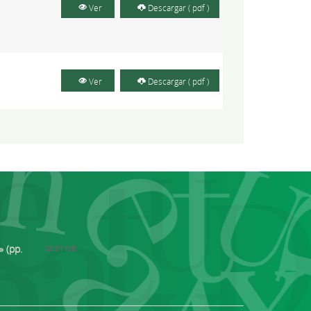
Ver
Descargar ( pdf )
Ver
Descargar ( pdf )
» (pp.
26.91 MB