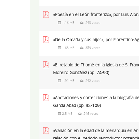
«Poesía en el León fronterizo», por Luis Alo
1.18 MB
243 veces
«De la Omaña y sus hijos», por Florentino-Ag
1.63 MB
389 veces
«El retablo de Thomé en la iglesia de S. Fra
Moreiro González (pp. 74-90)
1.91 MB
242 veces
«Anotaciones y correcciones a la biografía de
García Abad (pp. 92-109)
2.5 MB
246 veces
«Variación en la edad de la menarquia en An
relación con el periodo reproductor potenci